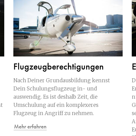
Flugzeugberechtigungen
E
Nach Deiner Grundausbildung kennst
D
Dein Schulungsflugzeug in- und
E
auswendig. Es ist deshalb Zeit, die
n
t
Umschulung auf ein komplexeres
G
Flugzeug in Angriff zu nehmen.
s
A
Mehr erfahren
E