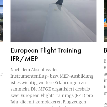
European Flight Training
B
IFR/MEP
B
B
Nach dem Abschluss der
he
a
Instrumentenflug- bzw. MEP-Ausbildung
i
ist es wichtig, weitere Erfahrungen zu
i
sammeln. Die MFGZ organisiert deshalb
m
zwei European Flight Trainings (EFT) pro
Jahr, die mit komplexeren Flugzeugen
M