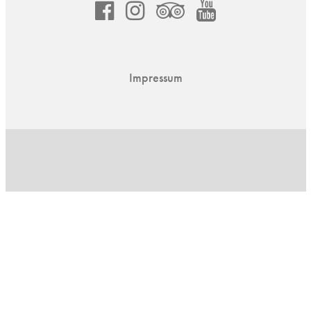
asdf
instagram
asdf
youtube
channel
mfgz.ch
Impressum