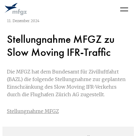
Stellungnahme
Go
Jump
Jump
Kontakt
MFGZ
MFGZ
Men
to
to
to
zu
Slow
home
navigation
content
11. Dezember 2024
Moving
IFR-
Traffic
Stellungnahme MFGZ zu
Slow Moving IFR-Traffic
Die MFGZ hat dem Bundesamt für Zivilluftfahrt
(BAZL) die folgende Stellungnahme zur geplanten
Einschränkung des Slow Moving IFR-Verkehrs
durch die Flughafen Zürich AG zugestellt.
Stellungnahme MFGZ
Sitemap