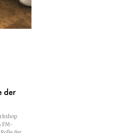
e der
orkshop
on FM-
Rolle der