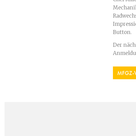
Mechanik
Radwechs
Impressi
Button.
Der näch
Anmeldu
MFGZ-W
Sitemap