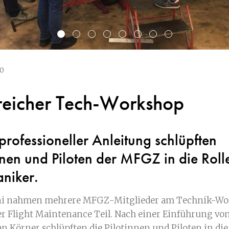
20
reicher Tech-Workshop
professioneller Anleitung schlüpften
nnen und Piloten der MFGZ in die Roll
niker.
uni nahmen mehrere MFGZ-Mitglieder am Technik-W
er Flight Maintenance Teil. Nach einer Einführung v
an Körner schlüpften die Pilotinnen und Piloten in die 