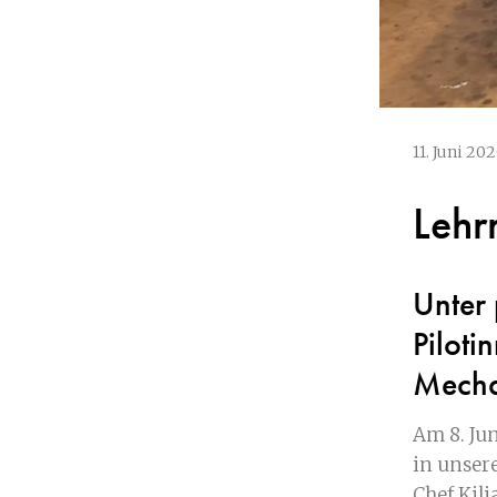
11. Juni 20
Lehr
Unter 
Piloti
Mecha
Am 8. J
in unser
Chef Kili