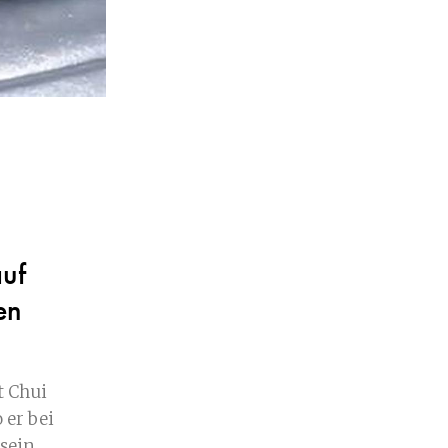
uf
en
t Chui
 er bei
 sein