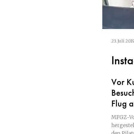
23. Juli 201
Inst
Vor K
Besuch
Flug 
MFGZ-Vor
hergestel
den Pila