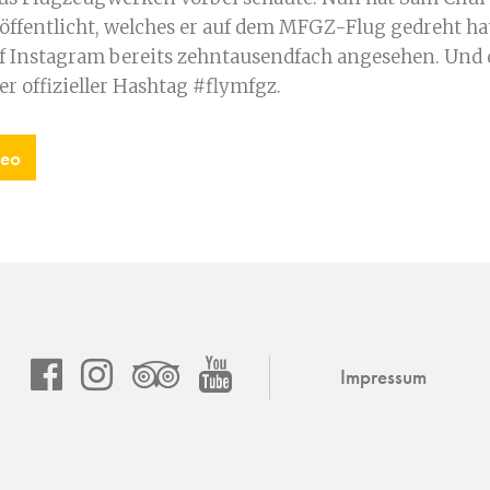
öffentlicht, welches er auf dem MFGZ-Flug gedreht hat
f Instagram bereits zehntausendfach angesehen. Und
r offizieller Hashtag #flymfgz.
deo
Impressum
asdf
instagram
asdf
youtube
channel
mfgz.ch