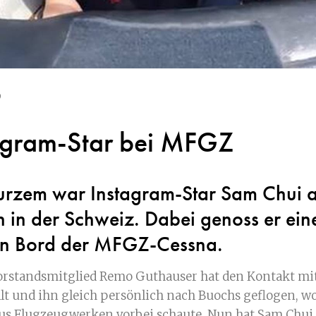
9
agram-Star bei MFGZ
urzem war Instagram-Star Sam Chui a
 in der Schweiz. Dabei genoss er ein
an Bord der MFGZ-Cessna.
standsmitglied Remo Guthauser hat den Kontakt mi
lt und ihn gleich persönlich nach Buochs geflogen, wo
tus Flugzeugwerken vorbei schaute. Nun hat Sam Chui